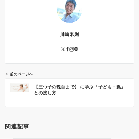
川嶋 和則
前のページへ
投
【三つ子の魂百まで】 に学ぶ「子ども・孫」
稿
との接し方
ナ
ビ
ゲ
ー
関連記事
シ
ョ